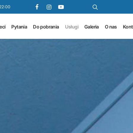
22:00
eci
Pytania
Do pobrania
Usługi
Galeria
O nas
Kont