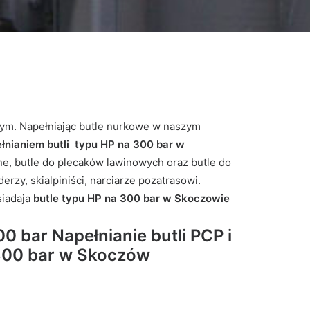
ym. Napełniając butle nurkowe w naszym
łnianiem butli typu HP na 300 bar w
e, butle do plecaków lawinowych oraz butle do
rzy, skialpiniści, narciarze pozatrasowi.
siadaja
butle typu HP na 300 bar w Skoczowie
ar Napełnianie butli PCP i
 300 bar w Skoczów