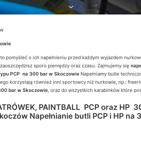
ów
zowie
to pomyśleć o ich napełnieniu przed każdym wyjazdem nurkow
aoszczędzisz sporo pieniędzy oraz czasu. Zajmujemy się
nape
 typu PCP na 300 bar w Skoczowie
Napełniamy butle techniczn
o korzystają również inni sportowcy niż nurkowie, np.: freeride
300 bar w Skoczowie
, oraz do wszystkich karabinków które po
TRÓWEK, PAINTBALL PCP oraz HP 300 b
koczów Napełnianie butli PCP i HP na