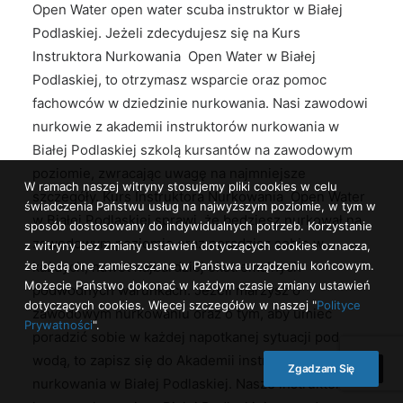
Open Water open water scuba instruktor w Białej
Podlaskiej. Jeżeli zdecydujesz się na Kurs
Instruktora Nurkowania Open Water w Białej
Podlaskiej, to otrzymasz wsparcie oraz pomoc
fachowców w dziedzinie nurkowania. Nasi zawodowi
nurkowie z akademii instruktorów nurkowania w
Białej Podlaskiej szkolą kursantów na zawodowym
poziomie, zwracając uwagę na najmniejsze
W ramach naszej witryny stosujemy pliki cookies w celu
szczegóły. Kurs Instruktora Nurkowania Open Water
świadczenia Państwu usług na najwyższym poziomie, w tym w
w Białej Podlaskiej sprawi, że będziesz nurkował na
sposób dostosowany do indywidualnych potrzeb. Korzystanie
zawodowym poziomie oraz poradzisz sobie w
z witryny bez zmiany ustawień dotyczących cookies oznacza,
że będą one zamieszczane w Państwa urządzeniu końcowym.
każdych, nawet najbardziej ekstremalnych
Możecie Państwo dokonać w każdym czasie zmiany ustawień
podwodnych warunkach. Jeżeli marzysz o
dotyczących cookies. Więcej szczegółów w naszej "
Polityce
zawodowym nurkowaniu oraz o tym, aby umieć
Prywatności
".
poradzić sobie w każdej napotkanej sytuacji pod
wodą, to zapisz się do Akademii instruktorów
Zgadzam Się
nurkowania w Białej Podlaskiej. Nasze instruktorskie