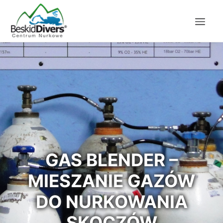
GAS BLENDER –
MIESZANIE GAZÓW
DO NURKOWANIA
SKOCZÓW