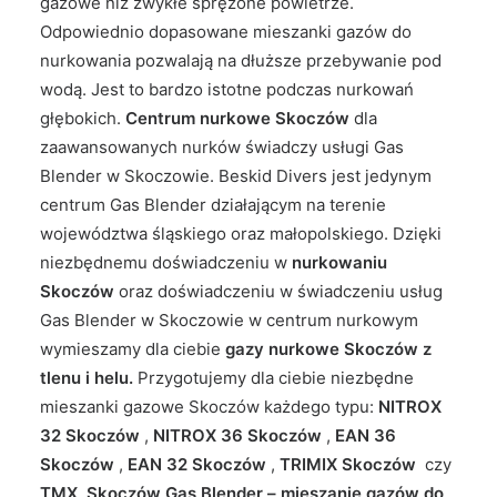
gazowe niż zwykłe sprężone powietrze.
Odpowiednio dopasowane mieszanki gazów do
nurkowania pozwalają na dłuższe przebywanie pod
wodą. Jest to bardzo istotne podczas nurkowań
głębokich.
Centrum nurkowe Skoczów
dla
zaawansowanych nurków świadczy usługi Gas
Blender w Skoczowie. Beskid Divers jest jedynym
centrum Gas Blender działającym na terenie
województwa śląskiego oraz małopolskiego. Dzięki
niezbędnemu doświadczeniu w
nurkowaniu
Skoczów
oraz doświadczeniu w świadczeniu usług
Gas Blender w Skoczowie w centrum nurkowym
wymieszamy dla ciebie
gazy nurkowe Skoczów z
tlenu i helu.
Przygotujemy dla ciebie niezbędne
mieszanki gazowe Skoczów każdego typu:
NITROX
32
Skoczów
,
NITROX 36
Skoczów
,
EAN 36
Skoczów
,
EAN 32
Skoczów
,
TRIMIX
Skoczów
czy
TMX
.
Skoczów Gas Blender – mieszanie gazów do