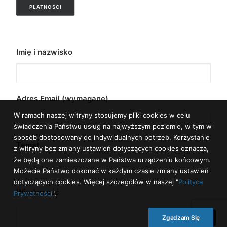
PŁATNOŚCI
Imię i nazwisko
Adres Email (wymagane)
W ramach naszej witryny stosujemy pliki cookies w celu
świadczenia Państwu usług na najwyższym poziomie, w tym w
sposób dostosowany do indywidualnych potrzeb. Korzystanie
Temat
z witryny bez zmiany ustawień dotyczących cookies oznacza,
że będą one zamieszczane w Państwa urządzeniu końcowym.
Możecie Państwo dokonać w każdym czasie zmiany ustawień
dotyczących cookies. Więcej szczegółów w naszej "
Polityce
Wiadomość
Prywatności
".
Zgadzam Się