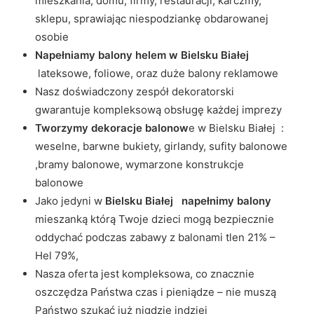
mieszkania, domu, firmy, restauracji, karczmy,
sklepu, sprawiając niespodziankę obdarowanej
osobie
Napełniamy balony helem w Bielsku Białej
lateksowe, foliowe, oraz duże balony reklamowe
Nasz doświadczony zespół dekoratorski
gwarantuje kompleksową obsługę każdej imprezy
Tworzymy dekoracje balonow
e w Bielsku Białej :
weselne, barwne bukiety, girlandy, sufity balonowe
,bramy balonowe, wymarzone konstrukcje
balonowe
Jako jedyni w
Bielsku Białej napełnimy balony
mieszanką którą Twoje dzieci mogą bezpiecznie
oddychać podczas zabawy z balonami tlen 21% –
Hel 79%,
Nasza oferta jest kompleksowa, co znacznie
oszczędza Państwa czas i pieniądze – nie muszą
Państwo szukać już nigdzie indziej